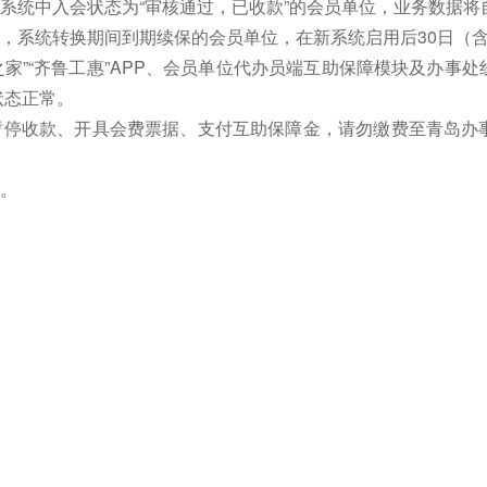
前业务系统中入会状态为“审核通过，已收款”的会员单位，业务数据
系统转换期间到期续保的会员单位，在新系统启用后30日（含
职工之家”“齐鲁工惠”APP、会员单位代办员端互助保障模块及办
状态正常。
务暂停收款、开具会费票据、支付互助保障金，请勿缴费至青岛办
。