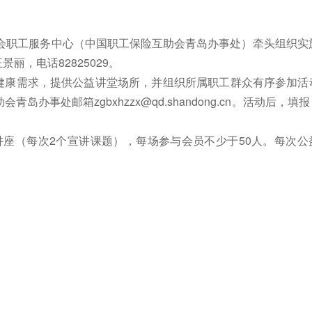
工会职工服务中心（中国职工保险互助会青岛办事处）牵头组织实
，电话82825029。
健康需求，提供公益讲堂场所，并组织所属职工群众有序参加活动
助会青岛办事处邮箱
zgbxhzzx@qd.shandong
.cn。活动后，填
讲座（每次2个宣讲课题），每场参与会员不少于50人。每次公